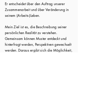
Er entscheidet über den Auftrag unserer
Zusammenarbeit und über Veränderung in
seinem (Arbeits-)Leben.
Mein Ziel ist es, die Beschreibung seiner
persönlichen Realität zu verstehen.
Gemeinsam können Muster entdeckt und
hinterfragt werden, Perspektiven gewechselt
werden. Daraus ergibt sich die Möglichkeit,
Erlebtes neu zu interpretieren, persönliche
Stärken und Ressourcen zu sehen und
Veränderungen zu beginnen.
"Um klar zu sehen, genügt oft schon eine
Veränderung des Blickwinkels." (Antoine de
Saint-Exupéry)